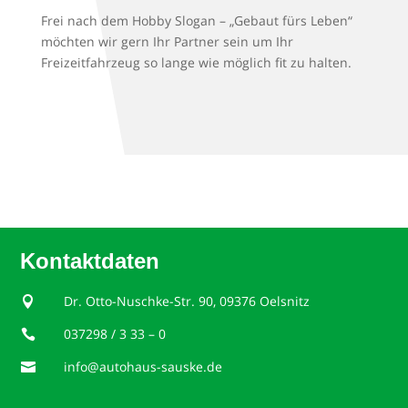
Frei nach dem Hobby Slogan – „Gebaut fürs Leben“
möchten wir gern Ihr Partner sein um Ihr
Freizeitfahrzeug so lange wie möglich fit zu halten.
Kontaktdaten
Dr. Otto-Nuschke-Str. 90, 09376 Oelsnitz

037298 / 3 33 – 0

info@autohaus-sauske.de
