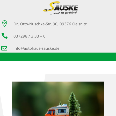

Dr. Otto-Nuschke-Str. 90, 09376 Oelsnitz

037298 / 3 33 – 0

info@autohaus-sauske.de